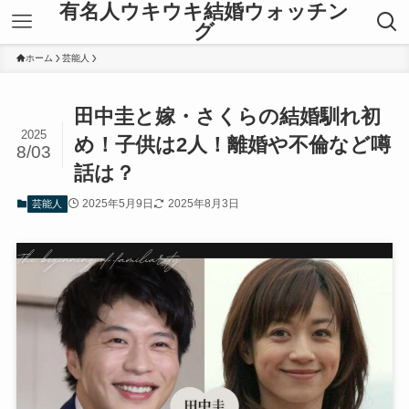
有名人ウキウキ結婚ウォッチン
グ
ホーム
芸能人
田中圭と嫁・さくらの結婚馴れ初
2025
め！子供は2人！離婚や不倫など噂
8/03
話は？
2025年5月9日
2025年8月3日
芸能人