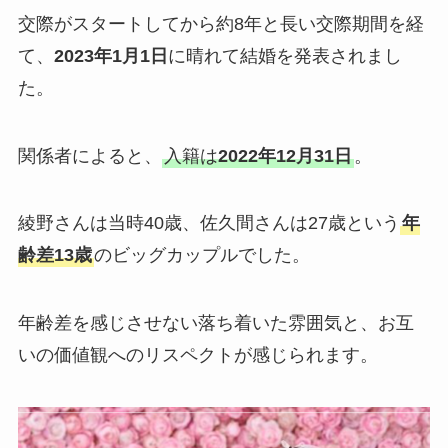
交際がスタートしてから約8年と長い交際期間を経
て、
2023年1月1日
に晴れて結婚を発表されまし
た。
関係者によると、
入籍は
2022年12月31日
。
綾野さんは当時40歳、佐久間さんは27歳という
年
齢差13歳
のビッグカップルでした。
年齢差を感じさせない落ち着いた雰囲気と、お互
いの価値観へのリスペクトが感じられます。