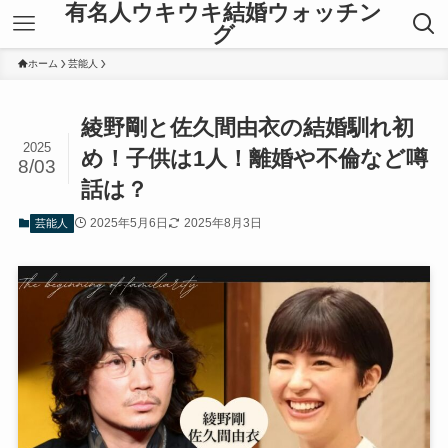
有名人ウキウキ結婚ウォッチン
グ
ホーム
芸能人
綾野剛と佐久間由衣の結婚馴れ初
2025
め！子供は1人！離婚や不倫など噂
8/03
話は？
2025年5月6日
2025年8月3日
芸能人