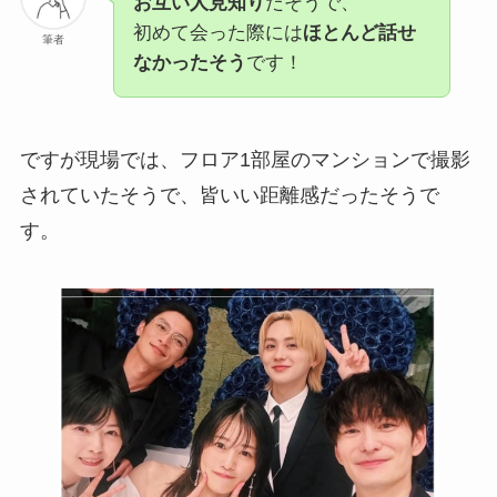
お互い人見知り
だそうで、
初めて会った際には
ほとんど話せ
筆者
なかったそう
です！
ですが現場では、フロア1部屋のマンションで撮影
されていたそうで、皆いい距離感だったそうで
す。