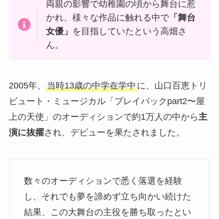
両親の影響で幼稚園の頃から舞台に惹
かれ、様々な作品に触れる中で
「舞台
女優」
を目指していたという高畑さ
ん。
2005年、
当時13歳の中学在学中
に、山口百恵トリ
ビュート・ミュージカル「プレイバックpart2〜屋
上の天使」のオーディションで約1万人の中から
主
演に抜擢
され、デビューを果たされました。
数々のオーディションで悉く落選を経験
し、それでも夢を諦めず立ち向かい続けた
結果、この大舞台の主役を勝ち取ったとい