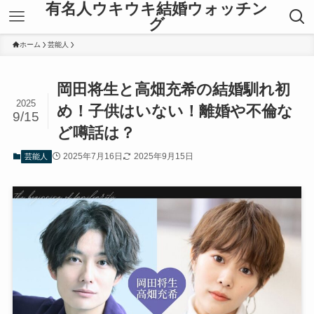
有名人ウキウキ結婚ウォッチン
グ
ホーム
芸能人
岡田将生と高畑充希の結婚馴れ初
2025
め！子供はいない！離婚や不倫な
9/15
ど噂話は？
2025年7月16日
2025年9月15日
芸能人