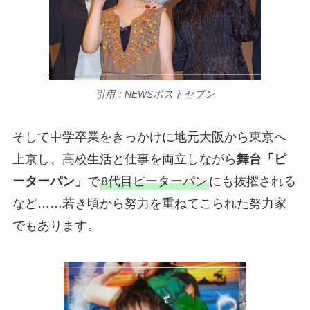
引用：NEWSポストセブン
そして中学卒業をきっかけに地元大阪から東京へ
上京し、高校生活と仕事を両立しながら
舞台「ピ
ーターパン」
で
8代目ピーターパン
にも抜擢される
など……若き頃から努力を重ねてこられた努力家
でもあります。