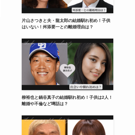
片山さつきと夫・龍太郎の結婚馴れ初め！子供
はいない！舛添要一との離婚理由は？
柳裕也と鍋谷真子の結婚馴れ初め！子供は2人！
離婚や不倫など噂話は？