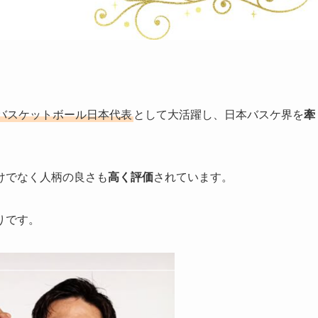
。
バスケットボール日本代表
として大活躍し、日本バスケ界を
牽
けでなく人柄の良さも
高く評価
されています。
りです。