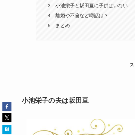
小池栄子と坂田亘に子供はいない
離婚や不倫など噂話は？
まとめ
ス
小池栄子
の夫は
坂田亘