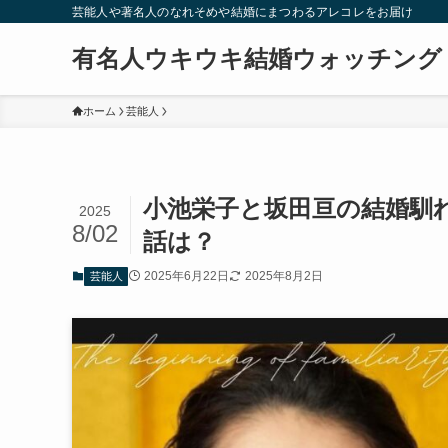
芸能人や著名人のなれそめや結婚にまつわるアレコレをお届け
有名人ウキウキ結婚ウォッチング
ホーム
芸能人
小池栄子と坂田亘の結婚馴
2025
8/02
話は？
2025年6月22日
2025年8月2日
芸能人