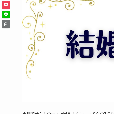
小池栄子
さんの夫・
坂田亘
さんについて次の2点