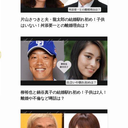
片山さつきと夫・龍太郎の結婚馴れ初め！子供
はいない！舛添要一との離婚理由は？
柳裕也と鍋谷真子の結婚馴れ初め！子供は2人！
離婚や不倫など噂話は？