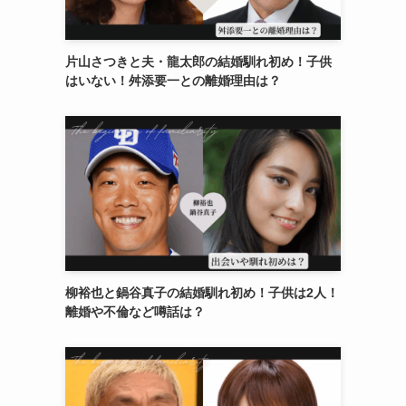
片山さつきと夫・龍太郎の結婚馴れ初め！子供
はいない！舛添要一との離婚理由は？
柳裕也と鍋谷真子の結婚馴れ初め！子供は2人！
離婚や不倫など噂話は？